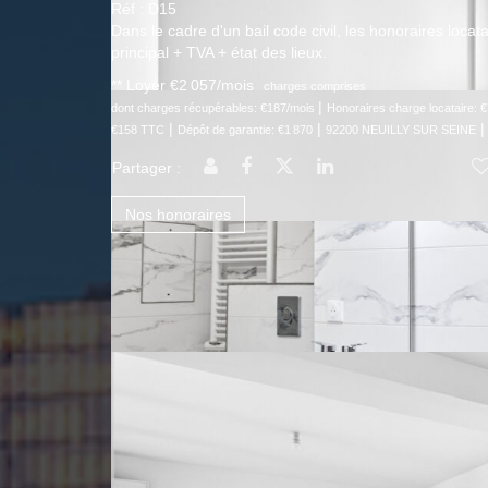
Réf : D15
Dans le cadre d'un bail code civil, les honoraires locat
principal + TVA + état des lieux.
**
Loyer €2 057/mois
charges comprises
|
dont charges récupérables: €187/mois
Honoraires charge locataire:
|
|
€158 TTC
Dépôt de garantie: €1 870
92200 NEUILLY SUR SEINE
Partager :
Nos honoraires