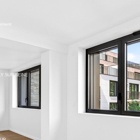
ement
LY SUR SEINE
EUR