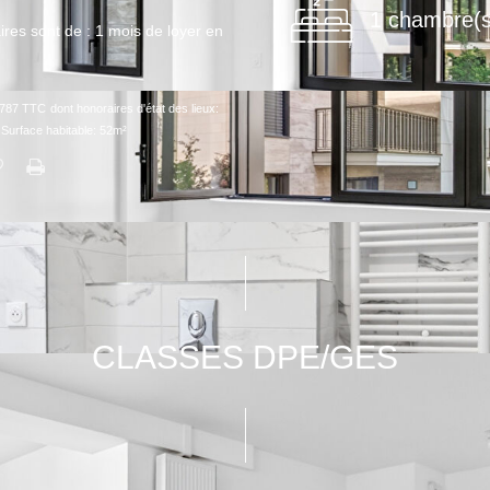
1 chambre(s
aires sont de : 1 mois de loyer en
 €787 TTC
dont honoraires d'état des lieux:
|
Surface habitable: 52m²
CLASSES DPE/GES