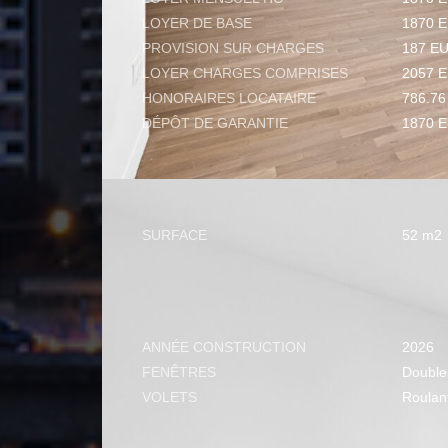
LOYER DE BASE
1870 
PROVISION SUR CHARGES
187 E
LOYER CHARGES COMPRISES
2057 
HONORAIRES LOCATAIRE
786.7
DÉPÔT DE GARANTIE
1870 
SURFACES
SURFACE
52 m2
EXTÉRIEUR
ANNÉE CONSTRUCTION
2026
FENÊTRES
Double 
VOLETS
Roulant