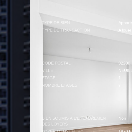
GÉNÉRAL
TYPE DE BIEN
Appart
TYPE DE TRANSACTION
A louer
LOCALISATION
CODE POSTAL
92200
VILLE
NEUIL
ETAGE
1
NOMBRE ÉTAGES
7
ASPECTS FINANCIERS
BIEN SOUMIS À L'ENCADREMENT
Non
DES LOYERS
LOYER MENSUEL HC
1870 