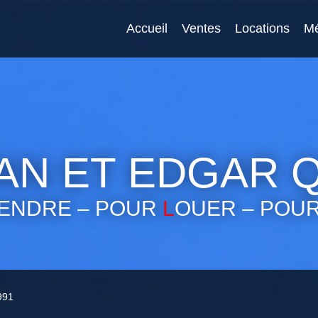
Accueil
Ventes
Locations
Mé
N ET EDGAR 
ENDRE – POUR
L
OUER – POU
 991