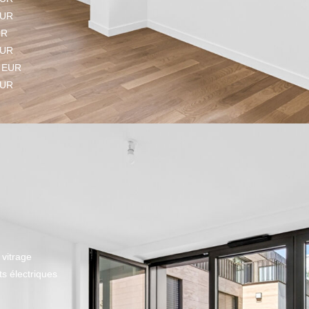
EUR
UR
EUR
6 EUR
EUR
vitrage
s électriques