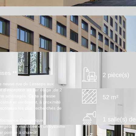
ises **
2 pièce(s)
nce neuve rue de Lesseps aux
 d'exception au 1er étage ,de 2
sine aménagée. Cette adresse
52 m²
 calme et verdoyant, à proximité
scolaires les plus recherchés de
1 salle(s) d
erformance Énergétique,
ergétique maîtrisée et un système
par pompe à chaleur.