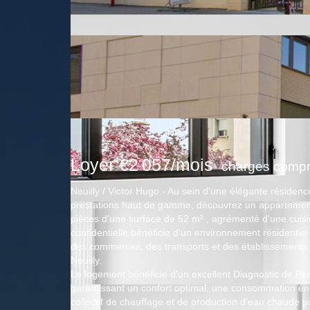
Loyer €2 057/mois
charges compr
Neuilly / Victor Hugo - Au sein d'une élégante réside
prestations haut de gamme, découvrez un appartement
pièces d'une surface de 52 m² , agrémenté d'une cui
confidentielle bénéficie d'un environnement résidentiel
des commerces, des transports et des établissements 
Neuilly.
Le logement bénéficie d'un excellent Diagnostic de P
garantissant un confort optimal, une consommation én
collectif de chauffage et de production d'eau chaude 