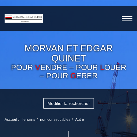
MORVAN ET EDGAR
QUINET
POUR
V
ENDRE – POUR
L
OUER
– POUR
G
ERER
Modifier la rechercher
Accueil
Terrains
non constructibles
Autre