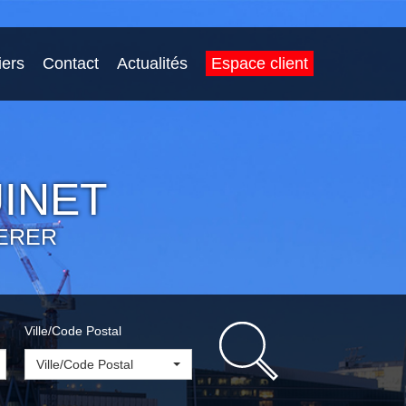
iers
Contact
Actualités
Espace client
INET
ERER
Ville/Code Postal
Ville/Code Postal