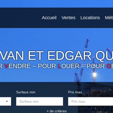
Accueil
Ventes
Locations
Mét
VAN ET EDGAR QU
R
V
ENDRE – POUR
L
OUER – POUR
G
Surface min
Prix max
+ de critères