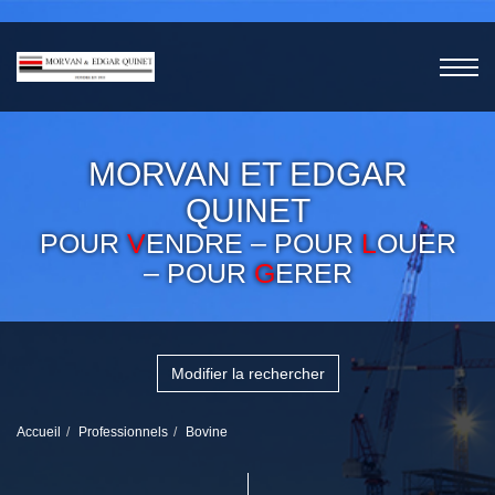
MORVAN ET EDGAR
QUINET
POUR
V
ENDRE – POUR
L
OUER
– POUR
G
ERER
Modifier la rechercher
Accueil
Professionnels
Bovine