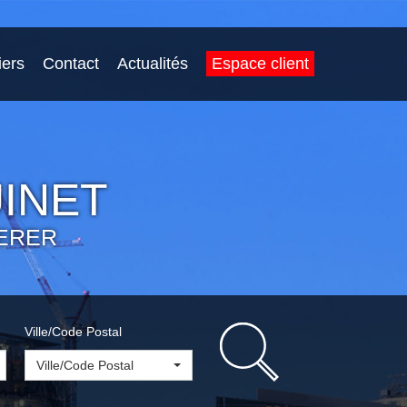
iers
Contact
Actualités
Espace client
INET
ERER
Ville/Code Postal
Ville/Code Postal