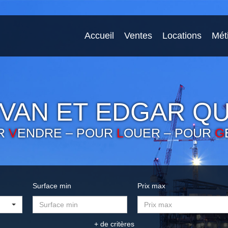
Accueil
Ventes
Locations
Mét
VAN ET EDGAR QU
R
V
ENDRE – POUR
L
OUER – POUR
G
Surface min
Prix max
+ de critères