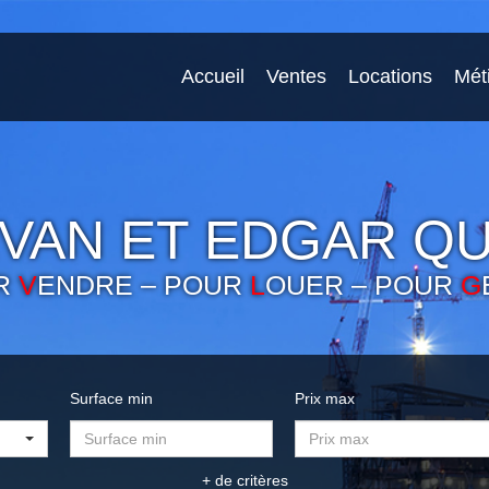
Accueil
Ventes
Locations
Mét
VAN ET EDGAR QU
R
V
ENDRE – POUR
L
OUER – POUR
G
Surface min
Prix max
+ de critères