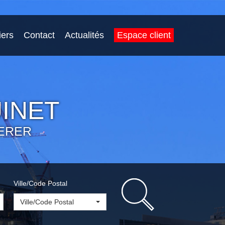
iers
Contact
Actualités
Espace client
INET
ERER
Ville/Code Postal
Ville/Code Postal