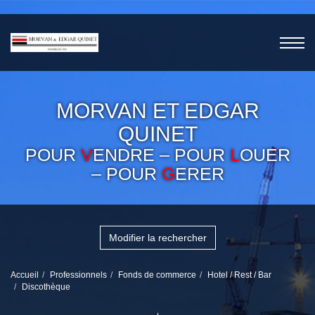
MORVAN ET EDGAR
QUINET
POUR
V
ENDRE – POUR
L
OUER
– POUR
G
ERER
Modifier la rechercher
Accueil
Professionnels
Fonds de commerce
Hotel / Rest / Bar
Discothèque