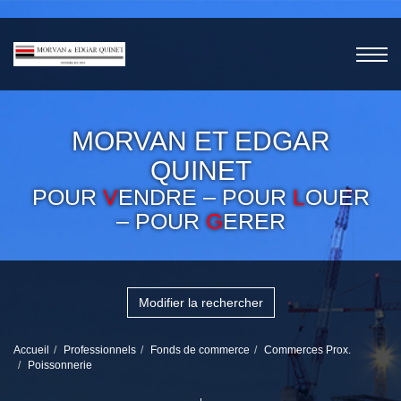
MORVAN ET EDGAR
QUINET
POUR
V
ENDRE – POUR
L
OUER
– POUR
G
ERER
Modifier la rechercher
Accueil
Professionnels
Fonds de commerce
Commerces Prox.
Poissonnerie