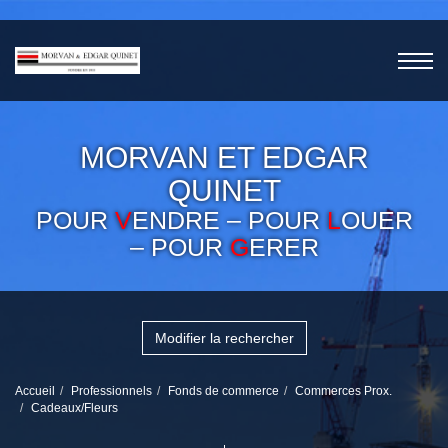
MORVAN ET EDGAR
QUINET
POUR
V
ENDRE – POUR
L
OUER
– POUR
G
ERER
Modifier la rechercher
Accueil
Professionnels
Fonds de commerce
Commerces Prox.
Cadeaux/Fleurs