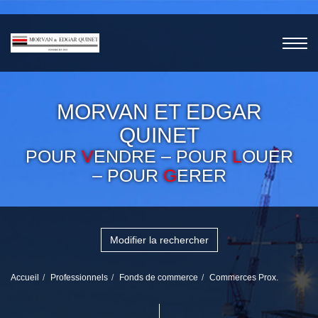
MORVAN ET EDGAR
QUINET
POUR
V
ENDRE – POUR
L
OUER
– POUR
G
ERER
Modifier la rechercher
Accueil
Professionnels
Fonds de commerce
Commerces Prox.