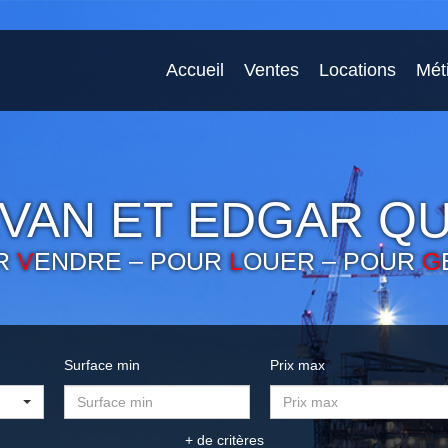
Accueil
Ventes
Locations
Mét
VAN ET EDGAR QU
R
V
ENDRE – POUR
L
OUER – POUR
G
Surface min
Prix max
+ de critères