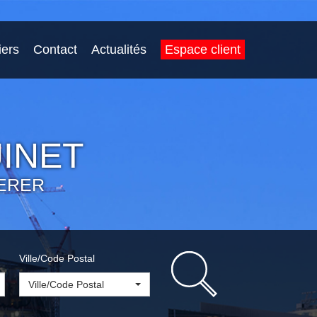
iers
Contact
Actualités
Espace client
INET
ERER
Ville/Code Postal
Ville/Code Postal