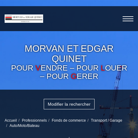
MORVAN ET EDGAR
QUINET
POUR
V
ENDRE – POUR
L
OUER
– POUR
G
ERER
Modifier la rechercher
Accueil
Professionnels
Fonds de commerce
Transport / Garage
Auto/Moto/Bateau