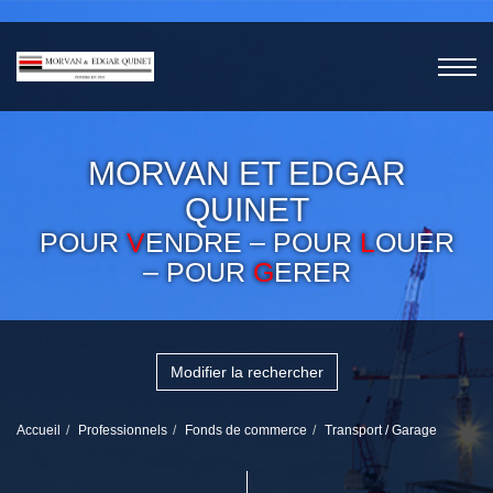
MORVAN ET EDGAR
QUINET
POUR
V
ENDRE – POUR
L
OUER
– POUR
G
ERER
Modifier la rechercher
Accueil
Professionnels
Fonds de commerce
Transport / Garage