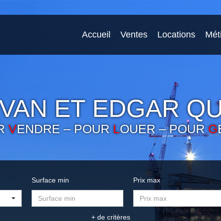
Accueil
Ventes
Locations
Mét
VAN ET EDGAR QU
R
V
ENDRE – POUR
L
OUER – POUR
G
Surface min
Prix max
+ de critères