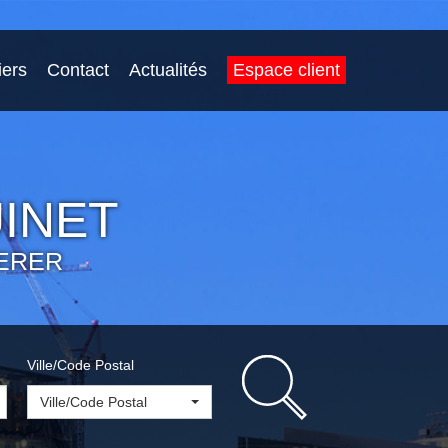
iers
Contact
Actualités
Espace client
INET
ERER
Ville/Code Postal
Ville/Code Postal