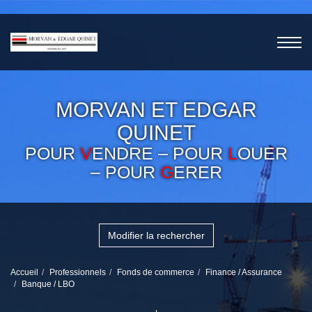
MORVAN ET EDGAR
QUINET
POUR
V
ENDRE – POUR
L
OUER
– POUR
G
ERER
Modifier la rechercher
Accueil
Professionnels
Fonds de commerce
Finance / Assurance
Banque / LBO