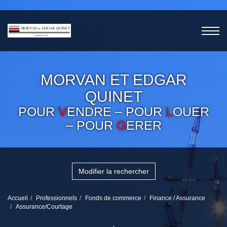
MORVAN ET EDGAR
QUINET
POUR
V
ENDRE – POUR
L
OUER
– POUR
G
ERER
Modifier la rechercher
Accueil
Professionnels
Fonds de commerce
Finance / Assurance
Assurance/Courtage