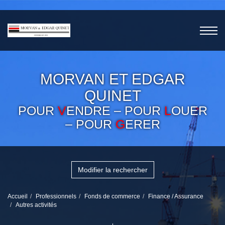
MORVAN ET EDGAR
QUINET
POUR
V
ENDRE – POUR
L
OUER
– POUR
G
ERER
Modifier la rechercher
Accueil
Professionnels
Fonds de commerce
Finance / Assurance
Autres activités