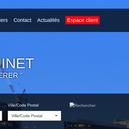
iers
Contact
Actualités
Espace client
INET
ERER
Ville/Code Postal
Ville/Code Postal