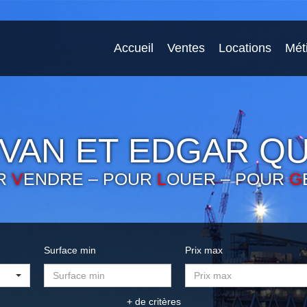
Accueil
Ventes
Locations
Mét
VAN ET EDGAR QU
R
V
ENDRE – POUR
L
OUER – POUR
G
Surface min
Prix max
+ de critères