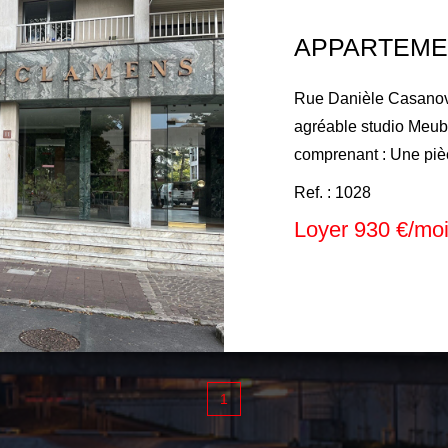
Rue Danièle Casanova,
agréable studio Meu
comprenant : Une pièce principale ,sur cuisine aménagée,
Une salle d'eau avec 
Ref. : 1028
parking Dans le cadre 
Loyer 930 €/mo
locataires sont de : 1
des lieux.
1