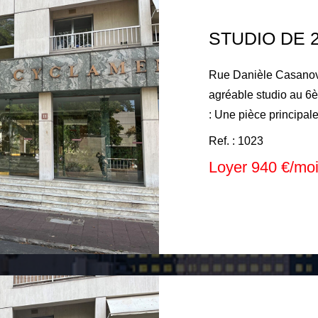
STUDIO DE 
Rue Danièle Casanova,
agréable studio au 
: Une pièce principale avec balcon donnant sur cuisine
aménagée, Une salle 
Ref. : 1023
sol. Dans le cadre d'un bail code civil, les honoraires
Loyer 940 €/mo
locataires sont de : 1
des lieux.