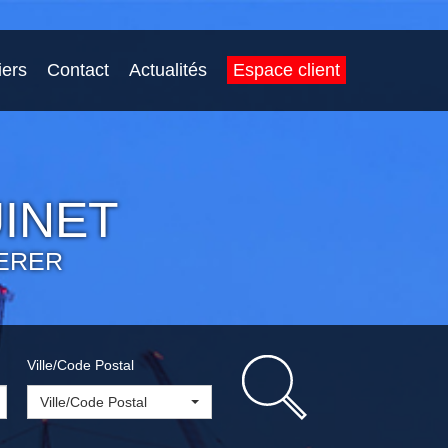
iers
Contact
Actualités
Espace client
INET
ERER
Ville/Code Postal
Ville/Code Postal