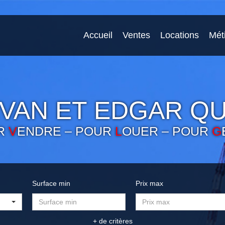
Accueil
Ventes
Locations
Mét
VAN ET EDGAR QU
R
V
ENDRE – POUR
L
OUER – POUR
G
Surface min
Prix max
+ de critères