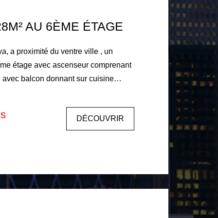
28M² AU 6ÈME ÉTAGE
 a proximité du ventre ville , un
6ème étage avec ascenseur comprenant
d'eau avec wc et une cave en sous-
is
DÉCOUVRIR
 mois de loyer en principal + TVA + état