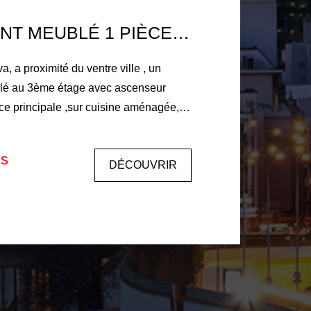
APPARTEMENT MEUBLÉ 1 PIÈCE(S) 29.78 M2
 a proximité du ventre ville , un
blé au 3ème étage avec ascenseur
wc et une cave en sous-sol. et un
d'un bail code civil, les honoraires
is
DÉCOUVRIR
 mois de loyer en principal + TVA + état