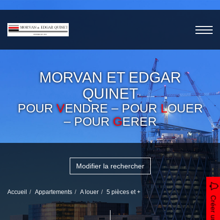
MORVAN ET EDGAR
QUINET
POUR
V
ENDRE – POUR
L
OUER
– POUR
G
ERER
Modifier la rechercher
Accueil
Appartements
A louer
5 pièces et +