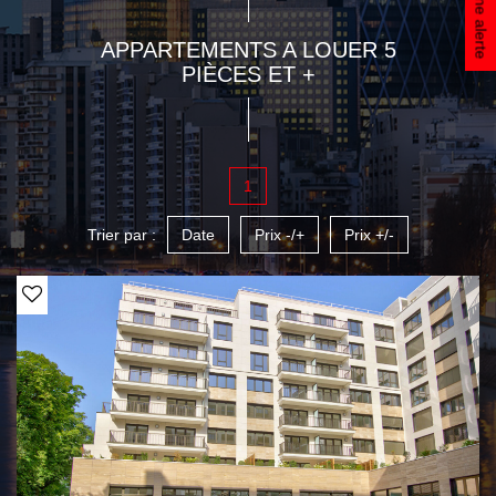
Créer une alerte
APPARTEMENTS A LOUER 5
PIÈCES ET +
1
Trier par :
Date
Prix -/+
Prix +/-