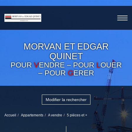
MORVAN ET EDGAR
QUINET
POUR
V
ENDRE – POUR
L
OUER
– POUR
G
ERER
Modifier la rechercher
Accueil
Appartements
A vendre
5 pièces et +