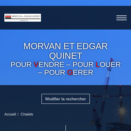
MORVAN ET EDGAR
QUINET
POUR
V
ENDRE – POUR
L
OUER
– POUR
G
ERER
Modifier la rechercher
Accueil
Chalets