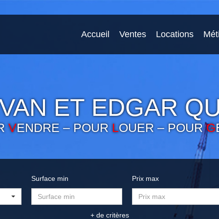
Accueil
Ventes
Locations
Mét
VAN ET EDGAR QU
R
V
ENDRE – POUR
L
OUER – POUR
G
Surface min
Prix max
+ de critères