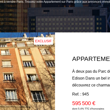
ement à vendre Paris. Trouvez votre Appartement sur Paris grâce aux annonces 
EXCLUSIF
À deux pas du Parc de
Edison Dans un bel i
découvrez ce charman
entièrement rénové, d
Ref. : 945
2ème étage. Il se com
595 500 €
séjour lumineux de 18
dont 5.4% TTC d'honoraires