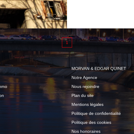
dégagée, ainsi que d'
ouverte de 15 m², idéa
comprend deux chambr
d'eau, un WC séparé 
grande cave de 12 m²
1
traversant Belle expo
Vue dégagée Chauffage
charges) et eau chaud
MORVAN & EDGAR QUINET
annuelles de copropr
Notre Agence
recherché, à proximi
Immo
Nous rejoindre
et espaces verts. À vis
on
Plan du site
Mentions légales
Politique de confidentialité
Politique des cookies
Nos honoraires