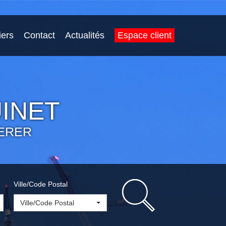
iers
Contact
Actualités
Espace client
INET
ERER
Ville/Code Postal
Ville/Code Postal