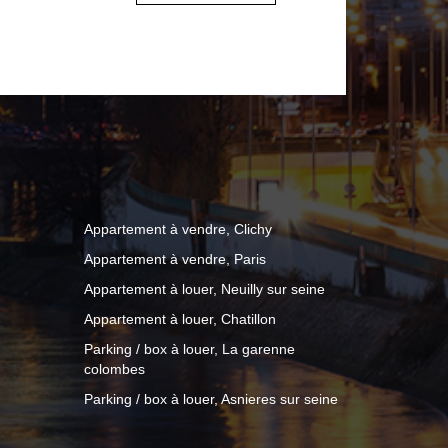
une cuisine / salle à manger semi-
le pour recevoir. L'espace nuit
es au calme sur cour, une salle
et un dégagement avec placard. Une
 complète ce bien. Les + : Appartement
sition sud-ouest Lumineux et calme
 collectif au gaz (inclus dans les
e individuelle électrique. Charges
Appartement à vendre, Clichy
iété : 3 800 €. Un emplacement
Appartement à vendre, Paris
té immédiate des commerces, transports
Appartement à louer, Neuilly sur seine
iter sans tarder !
Appartement à louer, Chatillon
Parking / box à louer, La garenne
colombes
Parking / box à louer, Asnieres sur seine