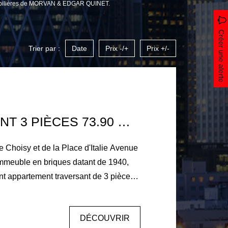
immobilières de MORVAN & EDGAR QUINET.
Créer une alerte
Trier par :
Date
Prix -/+
Prix +/-
APPARTEMENT 3 PIÈCES 73.90 M2 - AVENUE EDISON PARIS 13ÈME
 Choisy et de la Place d'Italie Avenue
mmeuble en briques datant de 1940,
t appartement traversant de 3 pièces,
'une superficie de 73,88 m², situé au
pose d'une entrée avec placard, d'un
DÉCOUVRIR
 m² exposé sud-ouest offrant une vue